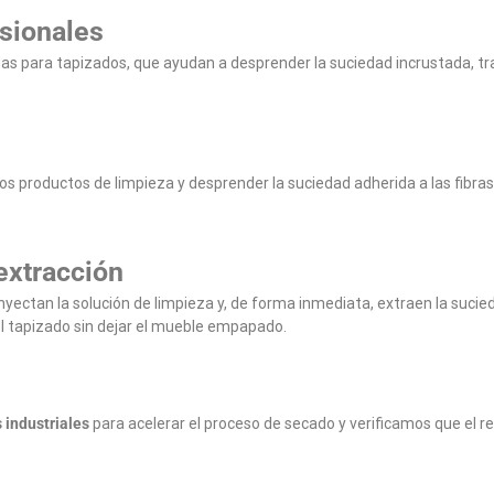
esionales
s para tapizados, que ayudan a desprender la suciedad incrustada, tra
 los productos de limpieza y desprender la suciedad adherida a las fib
extracción
nyectan la solución de limpieza y, de forma inmediata, extraen la sucied
 tapizado sin dejar el mueble empapado.
 industriales
para acelerar el proceso de secado y verificamos que el r