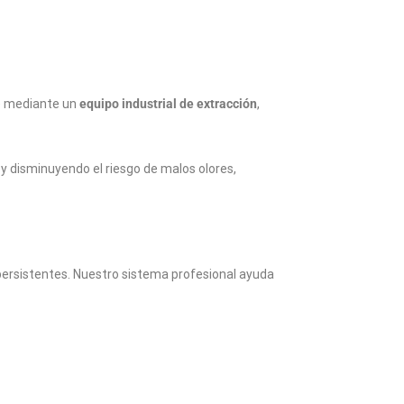
i
ó
n
m
a
te mediante un
equipo industrial de extracción
,
l
o
s
o
y disminuyendo el riesgo de malos olores,
l
o
r
e
s
ersistentes. Nuestro sistema profesional ayuda